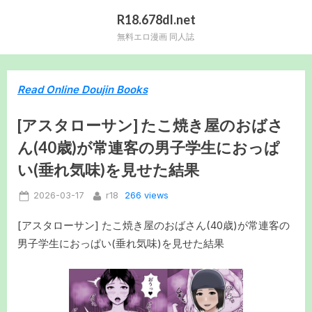
Skip
R18.678dl.net
to
無料エロ漫画 同人誌
content
Read Online Doujin Books
[アスタローサン] たこ焼き屋のおばさ
ん(40歳)が常連客の男子学生におっぱ
い(垂れ気味)を見せた結果
Posted
By
266 views
2026-03-17
r18
on
[アスタローサン] たこ焼き屋のおばさん(40歳)が常連客の
男子学生におっぱい(垂れ気味)を見せた結果