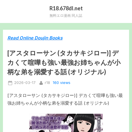
Skip
R18.678dl.net
to
無料エロ漫画 同人誌
content
Read Online Doujin Books
[アスタローサン (タカサキジロー)] デ
カくて喧嘩も強い最強お姉ちゃんが小
柄な弟を溺愛する話 (オリジナル)
Posted
By
160 views
2026-03-17
r18
on
[アスタローサン (タカサキジロー)] デカくて喧嘩も強い最
強お姉ちゃんが小柄な弟を溺愛する話 (オリジナル)