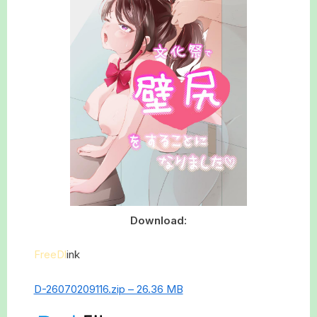
Download:
FreeDl
ink
D-26070209116.zip – 26.36 MB