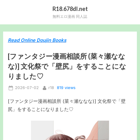
Skip
R18.678dl.net
to
無料エロ漫画 同人誌
content
Read Online Doujin Books
[ファンタジー漫画相談所 (菜々瀬なな
な)] 文化祭で「壁尻」をすることにな
りました♡
Posted
By
819 views
2026-07-02
r18
on
[ファンタジー漫画相談所 (菜々瀬ななな)] 文化祭で「壁
尻」をすることになりました♡