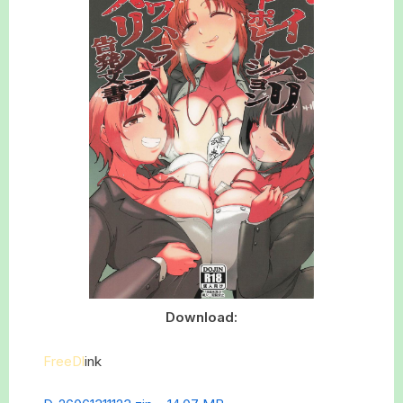
Download:
FreeDl
ink