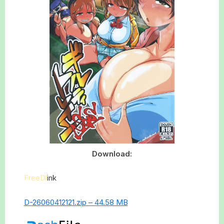
Download:
FreeDl
ink
D-26060412121.zip – 44.58 MB