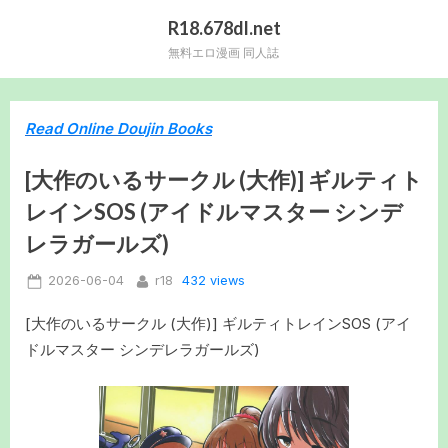
Skip
R18.678dl.net
to
無料エロ漫画 同人誌
content
Read Online Doujin Books
[大作のいるサークル (大作)] ギルティト
レインSOS (アイドルマスター シンデ
レラガールズ)
Posted
By
432 views
2026-06-04
r18
on
[大作のいるサークル (大作)] ギルティトレインSOS (アイ
ドルマスター シンデレラガールズ)