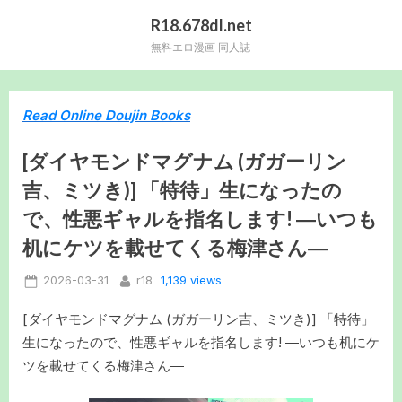
Skip
R18.678dl.net
to
無料エロ漫画 同人誌
content
Read Online Doujin Books
[ダイヤモンドマグナム (ガガーリン
吉、ミツき)] 「特待」生になったの
で、性悪ギャルを指名します! ―いつも
机にケツを載せてくる梅津さん―
Posted
By
1,139 views
2026-03-31
r18
on
[ダイヤモンドマグナム (ガガーリン吉、ミツき)] 「特待」
生になったので、性悪ギャルを指名します! ―いつも机にケ
ツを載せてくる梅津さん―