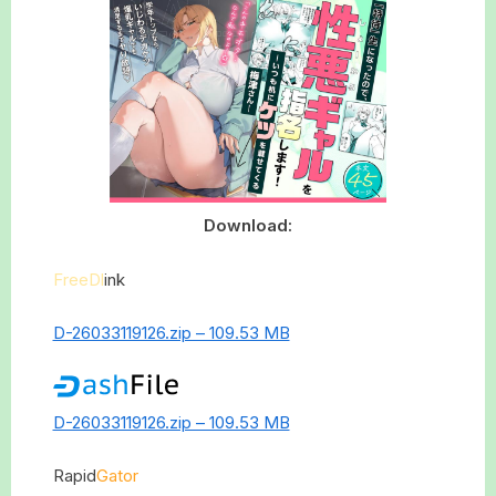
Download:
FreeDl
ink
D-26033119126.zip – 109.53 MB
D-26033119126.zip – 109.53 MB
Rapid
Gator