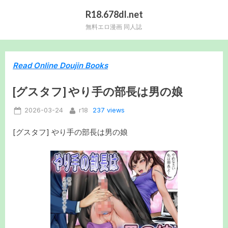
Skip
R18.678dl.net
to
無料エロ漫画 同人誌
content
Read Online Doujin Books
[グスタフ] やり手の部長は男の娘
Posted
By
237 views
2026-03-24
r18
on
[グスタフ] やり手の部長は男の娘