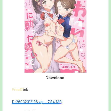
Download:
FreeDl
ink
D-26032312106.zip – 7.84 MB