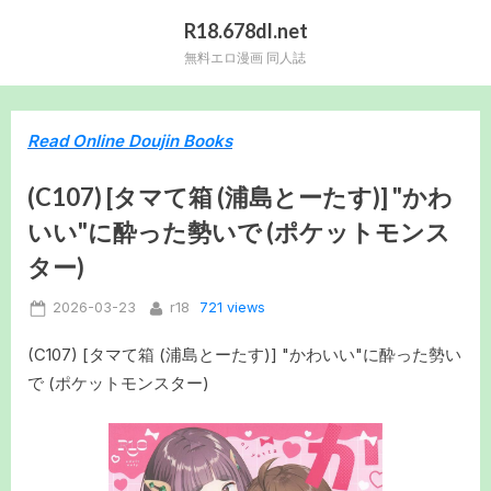
Skip
R18.678dl.net
to
無料エロ漫画 同人誌
content
Read Online Doujin Books
(C107) [タマて箱 (浦島とーたす)] "かわ
いい"に酔った勢いで (ポケットモンス
ター)
Posted
By
721 views
2026-03-23
r18
on
(C107) [タマて箱 (浦島とーたす)] "かわいい"に酔った勢い
で (ポケットモンスター)