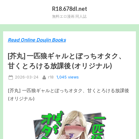
Skip
R18.678dl.net
to
無料エロ漫画 同人誌
content
Read Online Doujin Books
[芥丸] 一匹狼ギャルとぼっちオタク、
甘くとろける放課後 (オリジナル)
Posted
By
1,045 views
2026-03-24
r18
on
[芥丸] 一匹狼ギャルとぼっちオタク、甘くとろける放課後
(オリジナル)