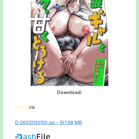
Download:
FreeDl
ink
D-26032120150.zip – 107.68 MB