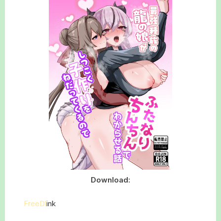
Download:
FreeDl
ink