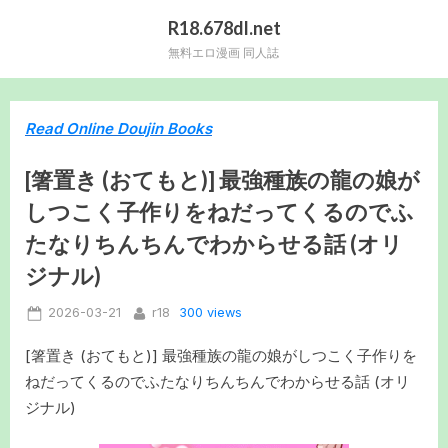
Skip
R18.678dl.net
to
無料エロ漫画 同人誌
content
Read Online Doujin Books
[箸置き (おてもと)] 最強種族の龍の娘が
しつこく子作りをねだってくるのでふ
たなりちんちんでわからせる話 (オリ
ジナル)
Posted
By
300 views
2026-03-21
r18
on
[箸置き (おてもと)] 最強種族の龍の娘がしつこく子作りを
ねだってくるのでふたなりちんちんでわからせる話 (オリ
ジナル)