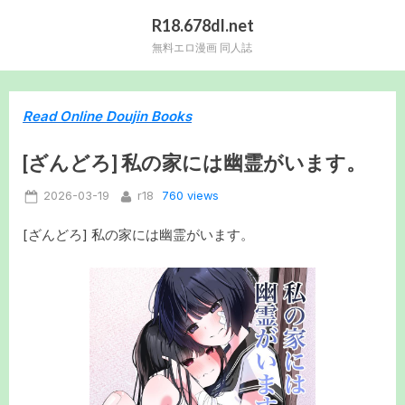
Skip
R18.678dl.net
to
無料エロ漫画 同人誌
content
Read Online Doujin Books
[ざんどろ] 私の家には幽霊がいます。
Posted
By
760 views
2026-03-19
r18
on
[ざんどろ] 私の家には幽霊がいます。