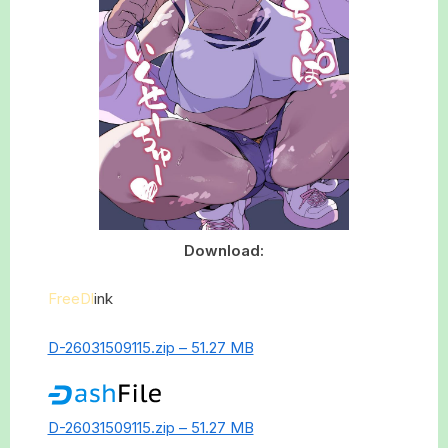
Download:
FreeDl
ink
D-26031509115.zip – 51.27 MB
D-26031509115.zip – 51.27 MB