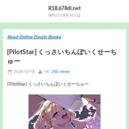
Skip
R18.678dl.net
to
無料エロ漫画 同人誌
content
Read Online Doujin Books
[PilotStar] くっさいちんぽいくせーち
ゅー
Posted
By
250 views
2026-03-15
r18
on
[PilotStar] くっさいちんぽいくせーちゅー