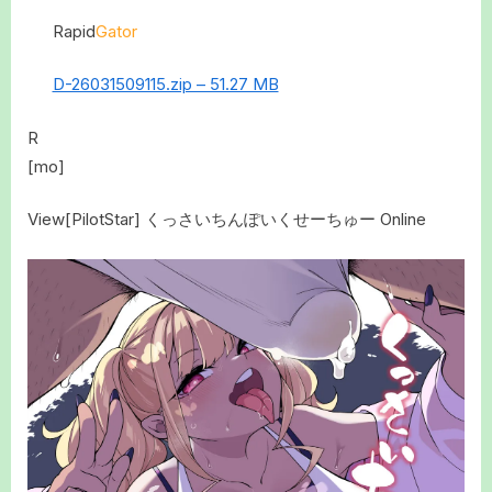
Rapid
Gator
D-26031509115.zip – 51.27 MB
R
[mo]
View[PilotStar] くっさいちんぽいくせーちゅー Online