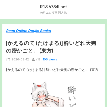
Skip
R18.678dl.net
to
無料エロ漫画 同人誌
content
Read Online Doujin Books
[かえるのて (たけまる)] 酔いどれ天狗
の密かごと。 (東方)
Posted
By
106 views
2026-03-12
r18
on
[かえるのて (たけまる)] 酔いどれ天狗の密かごと。 (東方)