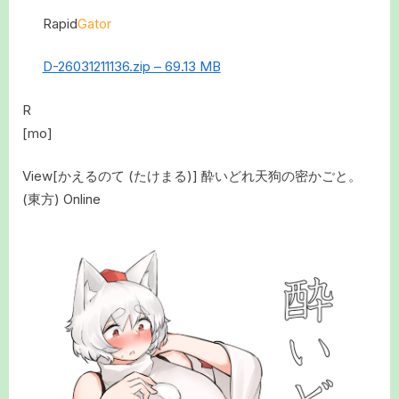
Rapid
Gator
D-26031211136.zip – 69.13 MB
R
[mo]
View[かえるのて (たけまる)] 酔いどれ天狗の密かごと。
(東方) Online