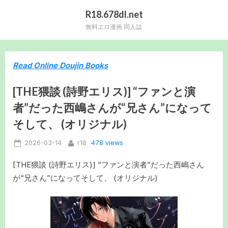
Skip
R18.678dl.net
to
無料エロ漫画 同人誌
content
Read Online Doujin Books
[THE猥談 (詩野エリス)] “ファンと演
者”だった西嶋さんが“兄さん”になって
そして、 (オリジナル)
Posted
By
478 views
2026-03-14
r18
on
[THE猥談 (詩野エリス)] “ファンと演者”だった西嶋さん
が“兄さん”になってそして、 (オリジナル)