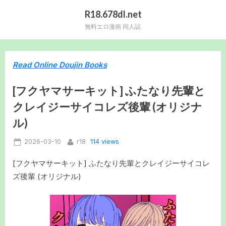
Skip
R18.678dl.net
to
無料エロ漫画 同人誌
content
Read Online Doujin Books
[フクヤマサーキット] ふたなり先輩と
クレイジーサイコレズ後輩 (オリジナ
ル)
Posted
By
114 views
2026-03-10
r18
on
[フクヤマサーキット] ふたなり先輩とクレイジーサイコレ
ズ後輩 (オリジナル)