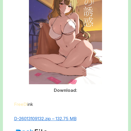
Download:
FreeDl
ink
D-26013109132.zip – 132.75 MB