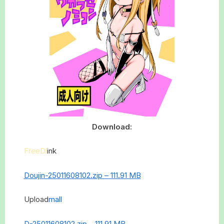
Download:
FreeDl
ink
Doujin-25011608102.zip – 111.91 MB
Upload
mall
D-25011608102.zip – 111.91 MB