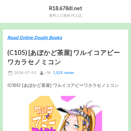
Skip
R18.678dl.net
to
無料エロ漫画 同人誌
content
Read Online Doujin Books
(C105) [あぼかど茶屋] ワルイコアビー
ワカラセノミコン
Posted
By
1,525 views
2026-07-03
r18
on
(C105) [あぼかど茶屋] ワルイコアビーワカラセノミコン