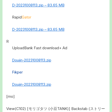
D-20231008113.zip – 83.65 MB
Rapid
Gator
D-20231008113.zip – 83.65 MB
R
UploadBank Fast download+ Ad
Doujin-20231008113.zip
Fikper
Doujin-20231008113.zip
[mo]
View(C102) [モリゴタツ (小豆TANK)] Backstab (ストリー