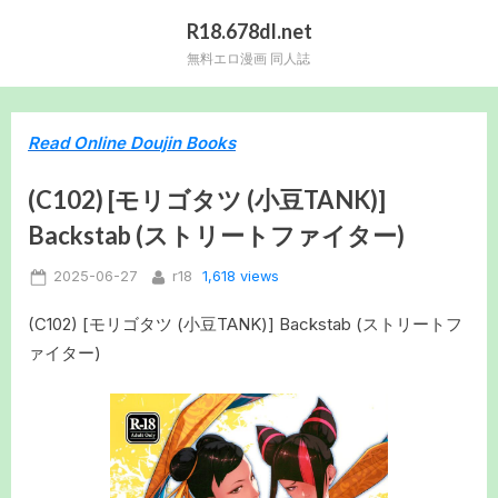
Skip
R18.678dl.net
to
無料エロ漫画 同人誌
content
Read Online Doujin Books
(C102) [モリゴタツ (小豆TANK)]
Backstab (ストリートファイター)
Posted
By
1,618 views
2025-06-27
r18
on
(C102) [モリゴタツ (小豆TANK)] Backstab (ストリートフ
ァイター)